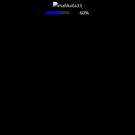
60%
Ada masalah ketika memuat halaman ini.
Muat ulang